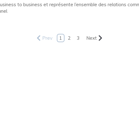
 Business to business et représente l’ensemble des relations com
nel.
Prev
1
2
3
Next