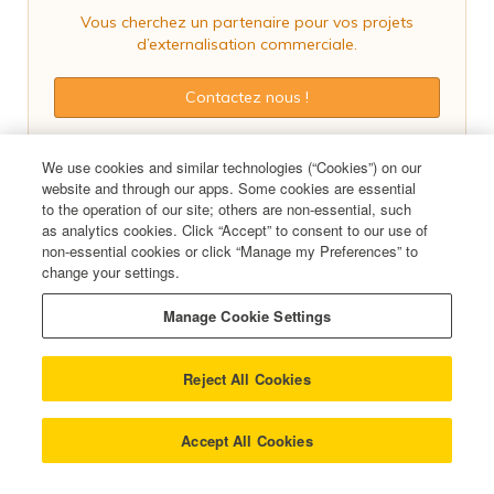
Vous cherchez un partenaire pour vos projets
d’externalisation commerciale.
Contactez nous !
We use cookies and similar technologies (“Cookies”) on our
website and through our apps. Some cookies are essential
to the operation of our site; others are non-essential, such
as analytics cookies. Click “Accept” to consent to our use of
non-essential cookies or click “Manage my Preferences” to
change your settings.
Manage Cookie Settings
Reject All Cookies
Daytona
- 28 Boulevard du Parc, Immeuble THINK, 92200 NEUILLY SUR
Accept All Cookies
SEINE -
Privacy Policy