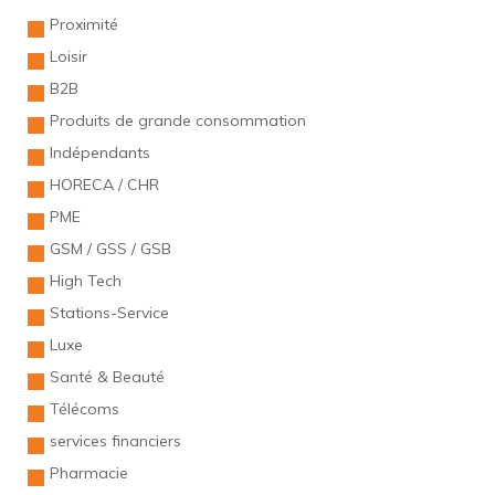
Proximité
Loisir
B2B
Produits de grande consommation
Indépendants
HORECA / CHR
PME
GSM / GSS / GSB
High Tech
Stations-Service
Luxe
Santé & Beauté
Télécoms
services financiers
Pharmacie